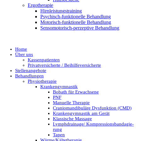
Ergo­the­ra­pie
Hirn­leis­tungs­trai­ning
Psy­chisch-fun­k­­ti­o­­nel­­le Behandlung
Moto­­risch-fun­k­­ti­o­­nel­­le Behandlung
Sen­­so­­mo­­to­­risch-per­­ze­p­­ti­­ve Behandlung
Home
Über uns
Kas­sen­pa­ti­en­ten
Privat­ver­sicherte / Beihilfeversicherte
Stel­len­an­ge­bo­te
Behand­lun­gen
Phy­sio­the­ra­pie
Kran­ken­gym­nas­tik
Bobath für Erwachsene
PNF
Manu­el­le Therapie
Cra­nio­man­di­bu­lä­re Dys­funk­ti­on (CMD)
Kran­ken­gym­nas­tik am Gerät
Klas­si­sche Massage
Lymphdrainage/ Kom­pres­si­ons­ban­da­gie­
rung
Tapen
Wärme/Kältetherapie