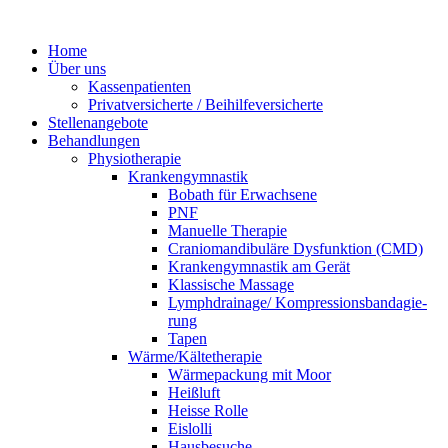
Home
Über uns
Kas­sen­pa­ti­en­ten
Privat­ver­sicherte / Beihilfeversicherte
Stel­len­an­ge­bo­te
Behand­lun­gen
Phy­sio­the­ra­pie
Kran­ken­gym­nas­tik
Bobath für Erwachsene
PNF
Manu­el­le Therapie
Cra­nio­man­di­bu­lä­re Dys­funk­ti­on (CMD)
Kran­ken­gym­nas­tik am Gerät
Klas­si­sche Massage
Lymphdrainage/ Kom­pres­si­ons­ban­da­gie­
rung
Tapen
Wärme/Kältetherapie
Wärme­pa­ckung mit Moor
Heiß­luft
Heis­se Rolle
Eis­lol­li
Haus­be­su­che