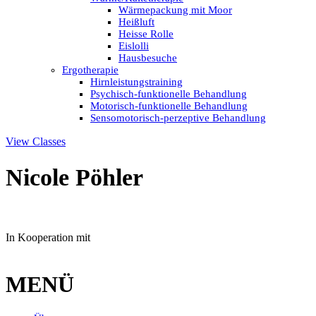
Wärme­pa­ckung mit Moor
Heiß­luft
Heis­se Rolle
Eis­lol­li
Haus­be­su­che
Ergo­the­ra­pie
Hirn­leis­tungs­trai­ning
Psy­chisch-fun­k­­ti­o­­nel­­le Behandlung
Moto­­risch-fun­k­­ti­o­­nel­­le Behandlung
Sen­­so­­mo­­to­­risch-per­­ze­p­­ti­­ve Behandlung
View Classes
Nico­le Pöhler
In Koope­ra­ti­on mit
MENÜ